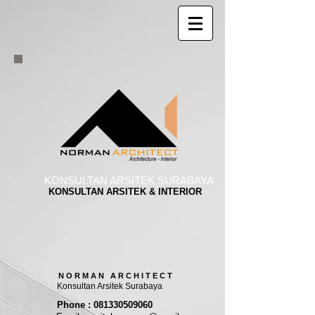
KONSULTAN ARSITEK SURABAYA
KONSULTAN ARSITEK & INTERIOR
N O R M A N A R C H I T E C T
Konsultan Arsitek Surabaya
Phone : 081330509060