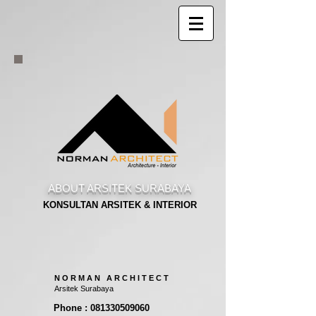
ABOUT ARSITEK SURABAYA
KONSULTAN ARSITEK & INTERIOR
N O R M A N A R C H I T E C T
Arsitek Surabaya
Phone : 081330509060