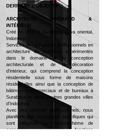
DERRIÈRE L'OBJECTIF
ARCHITECTE NORMAND &
INTÉRIEUR
Créé en 2007 à Surabaya, Java oriental,
Indonésie.
Services de consultants professionnels en
architecture de Surabaya expérimentés
dans le domaine de la conception
architecturale et de la décoration
d'intérieur, qui comprend la conception
résidentielle sous forme de maisons
résidentielles ainsi que la conception de
bâtiments commerciaux et de bureaux à
Surabaya et dans d'autres grandes villes
d'Indonésie.
Avec des services professionnels, nous
planifions des conceptions spécifiques qui
sont intégrées au contexte/thème de
conception dans les fonctions
architecturales et intérieures