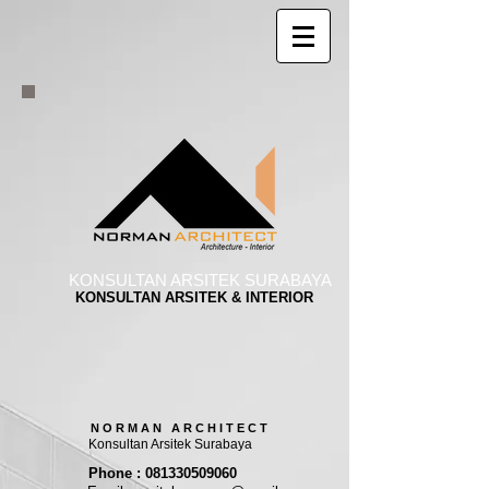
KONSULTAN ARSITEK SURABAYA
KONSULTAN ARSITEK & INTERIOR
N O R M A N A R C H I T E C T
Konsultan Arsitek Surabaya
Phone : 081330509060