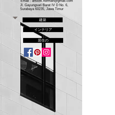
Email : arsitek.norman@gmail.com
Jl. Gayungsari Barat IV D No. 6,
Surabaya 60235, Jawa Timur
建築
インテリア
居住の